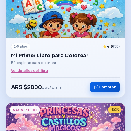
4.9
(
58
)
2-5 años
Mi Primer Libro para Colorear
54 páginas para colorear
Ver detalles del libro
ARS $
2000
Comprar
ARS $
4000
-
50
%
MÁS VENDIDO