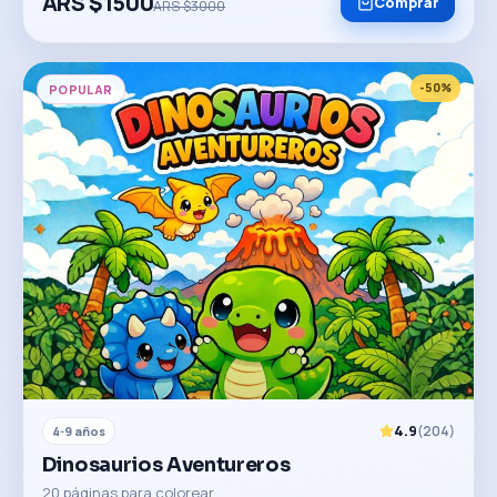
ARS $
1500
Comprar
ARS $
3000
-
50
%
POPULAR
4.9
(
204
)
4-9 años
Dinosaurios Aventureros
20 páginas para colorear