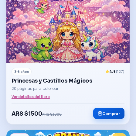
4.9
(
127
)
3-8 años
Princesas y Castillos Mágicos
20 páginas para colorear
Ver detalles del libro
ARS $
1500
Comprar
ARS $
3000