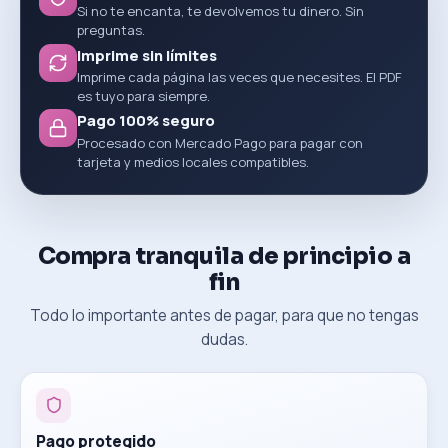
Si no te encanta, te devolvemos tu dinero. Sin
preguntas.
Imprime sin límites
Imprime cada página las veces que necesites. El PDF
es tuyo para siempre.
Pago 100% seguro
Procesado con Mercado Pago para pagar con
tarjeta y medios locales compatibles.
Compra tranquila de principio a
fin
Todo lo importante antes de pagar, para que no tengas
dudas.
Pago protegido