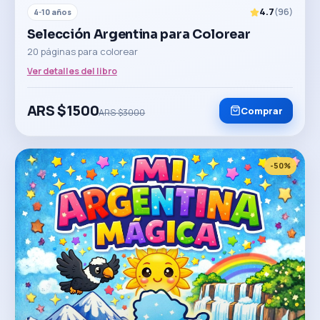
4.7
(
96
)
4-10 años
Selección Argentina para Colorear
20 páginas para colorear
Ver detalles del libro
ARS $
1500
Comprar
ARS $
3000
-
50
%