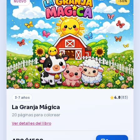
-
50
%
NUEVO
4.8
(
83
)
3-7 años
La Granja Mágica
20 páginas para colorear
Ver detalles del libro