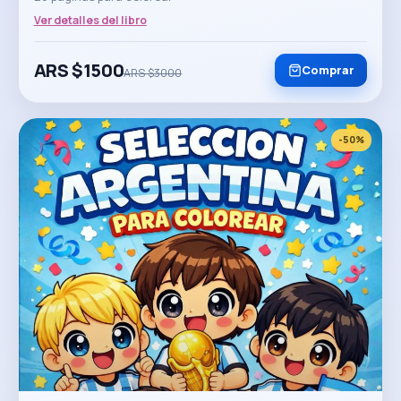
Ver detalles del libro
ARS $
1500
Comprar
ARS $
3000
-
50
%