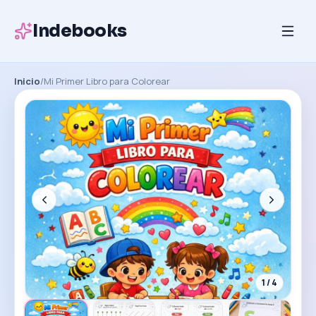
Indebooks
Inicio
/
Mi Primer Libro para Colorear
1
/
4